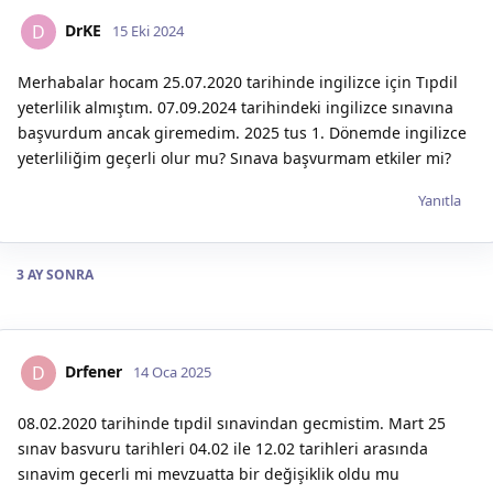
DrKE
D
15 Eki 2024
Merhabalar hocam 25.07.2020 tarihinde ingilizce için Tıpdil
yeterlilik almıştım. 07.09.2024 tarihindeki ingilizce sınavına
başvurdum ancak giremedim. 2025 tus 1. Dönemde ingilizce
yeterliliğim geçerli olur mu? Sınava başvurmam etkiler mi?
Yanıtla
3 AY
SONRA
Drfener
D
14 Oca 2025
08.02.2020 tarihinde tıpdil sınavindan gecmistim. Mart 25
sınav basvuru tarihleri 04.02 ile 12.02 tarihleri arasında
sınavim gecerli mi mevzuatta bir değişiklik oldu mu