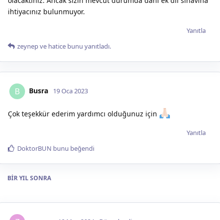
olacaktınız. Ancak sizin mevcut durumda dahi ek dil sınavına
ihtiyacınız bulunmuyor.
Yanıtla
zeynep
ve
hatice
bunu yanıtladı.
Busra
B
19 Oca 2023
Çok teşekkür ederim yardımcı olduğunuz için
Yanıtla
DoktorBUN
bunu beğendi
BIR YIL
SONRA