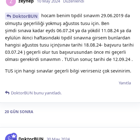
zeynep
Z
10 May 2024
Düzenlendi
hocam benim tıpdil sınavım 29.06.2019 da
DoktorBUN
olmuştu geçerliliği yokmuş ağustos tusu için. Ben
şimdi sınava kadar eyds 06.07.24 ya da yökdil 11.08.24 ya da
eylülün ikinci haftasındaki tıpdil sınavına girsem bunlardan
hangisi ağustos tusu için(sınav tarihi 18.08.24- başvuru tarihi
03.07.24 ) geçerli olur tus başvurusundan önce mi geçerli
olması gerekirdi sınavımın . TUS’un sonuç tarihi de 12.09.24 .
TUS için hangi sınavlar geçerli bilgi verirseniz çok sevinirim.
Yanıtla
DoktorBUN
bunu yanıtladı.
20 GÜN
SONRA
DoktorBUN
30 May 2024