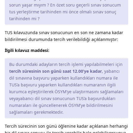
sorun yaşar mıyım ? En özet soru geçerli sınav sonucum
tus yerleştirme tarihinden mi önce olmalı sınav sonuç
tarihinden mi ?
TUS kılavuzunda sınav sonucunun en son ne zamana kadar
bildirilmesi durumunda tercih verilebildiği açıklanmıştır:
İlgili kılavuz maddesi:
Bu durumdaki adayların tercih işlemi yapılabilmeleri için
tercih süresinin son günü saat 12.00’ye kadar
, yabancı
dil sınavına başvuru yaparken kullandıkları numara ile
TUS’a başvuru yaparken kullandıkları numaranın ilgili
kurumca eşleştirilerek ÖSYM’ye ulaştırmasını sağlamaları
veyayabancı dil sınav sonucunun TUS’a başvurdukları
numaraları ile güncellenerek ÖSYM’ye bildirilmesini
sağlamaları gerekmektedir.
Tercih sürecinin son günü öğlenine kadar açıklanan herhangi
bir dil sınavı sonucu ile tercih verebilir hale gelebiliyorsunuz.