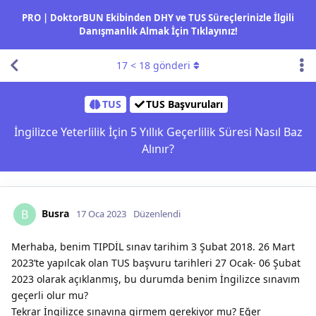
PRO | DoktorBUN Ekibinden DHY ve TUS Süreçlerinizle İlgili
Danışmanlık Almak İçin Tıklayınız!
17
<
18
gönderi
TUS
TUS Başvuruları
İngilizce Yeterlilik İçin 5 Yıllık Geçerlilik Süresi Nasıl Baz
Alınır?
Busra
B
17 Oca 2023
Düzenlendi
Merhaba, benim TIPDİL sınav tarihim 3 Şubat 2018. 26 Mart
2023’te yapılcak olan TUS başvuru tarihleri 27 Ocak- 06 Şubat
2023 olarak açıklanmış, bu durumda benim İngilizce sınavım
geçerli olur mu?
Tekrar İngilizce sınavına girmem gerekiyor mu? Eğer