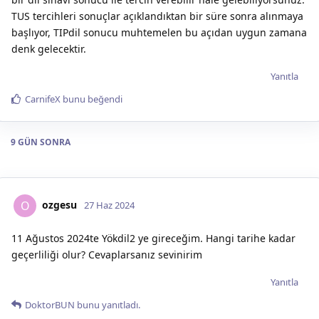
TUS tercihleri sonuçlar açıklandıktan bir süre sonra alınmaya
başlıyor, TIPdil sonucu muhtemelen bu açıdan uygun zamana
denk gelecektir.
Yanıtla
CarnifeX
bunu beğendi
9 GÜN
SONRA
ozgesu
O
27 Haz 2024
11 Ağustos 2024te Yökdil2 ye gireceğim. Hangi tarihe kadar
geçerliliği olur? Cevaplarsanız sevinirim
Yanıtla
DoktorBUN
bunu yanıtladı.