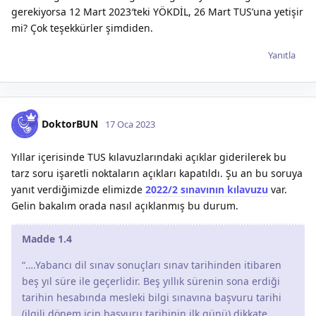
gerekiyorsa 12 Mart 2023′teki YÖKDİL, 26 Mart TUS’una yetişir
mi? Çok teşekkürler şimdiden.
Yanıtla
DoktorBUN
17 Oca 2023
Yıllar içerisinde TUS kılavuzlarındaki açıklar giderilerek bu
tarz soru işaretli noktaların açıkları kapatıldı. Şu an bu soruya
yanıt verdiğimizde elimizde
2022/2 sınavının kılavuzu
var.
Gelin bakalım orada nasıl açıklanmış bu durum.
Madde 1.4
“….Yabancı dil sınav sonuçları sınav tarihinden itibaren
beş yıl süre ile geçerlidir. Beş yıllık sürenin sona erdiği
tarihin hesabında mesleki bilgi sınavına başvuru tarihi
(ilgili dönem için başvuru tarihinin ilk günü) dikkate