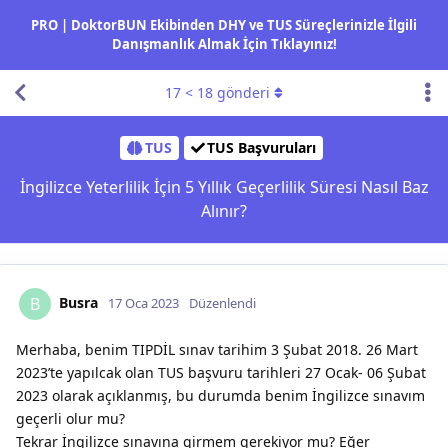
PRO | DoktorBUN Ekibinden DHY ve TUS Süreçlerinizle İlgili
Danışmanlık Almak İçin Tıklayınız!
17
<
18
gönderi
TUS
TUS Başvuruları
İngilizce Yeterlilik İçin 5 Yıllık Geçerlilik Süresi Nasıl Baz
Alınır?
Busra
B
17 Oca 2023
Düzenlendi
Merhaba, benim TIPDİL sınav tarihim 3 Şubat 2018. 26 Mart
2023’te yapılcak olan TUS başvuru tarihleri 27 Ocak- 06 Şubat
2023 olarak açıklanmış, bu durumda benim İngilizce sınavım
geçerli olur mu?
Tekrar İngilizce sınavına girmem gerekiyor mu? Eğer