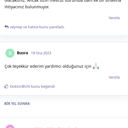
olacaktınız. Ancak sizin mevcut durumda dahi ek dil sınavına
ihtiyacınız bulunmuyor.
Yanıtla
zeynep
ve
hatice
bunu yanıtladı.
Busra
B
19 Oca 2023
Çok teşekkür ederim yardımcı olduğunuz için
Yanıtla
DoktorBUN
bunu beğendi
BIR YIL
SONRA