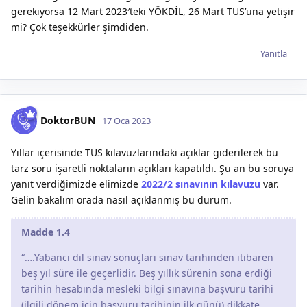
gerekiyorsa 12 Mart 2023′teki YÖKDİL, 26 Mart TUS’una yetişir
mi? Çok teşekkürler şimdiden.
Yanıtla
DoktorBUN
17 Oca 2023
Yıllar içerisinde TUS kılavuzlarındaki açıklar giderilerek bu
tarz soru işaretli noktaların açıkları kapatıldı. Şu an bu soruya
yanıt verdiğimizde elimizde
2022/2 sınavının kılavuzu
var.
Gelin bakalım orada nasıl açıklanmış bu durum.
Madde 1.4
“….Yabancı dil sınav sonuçları sınav tarihinden itibaren
beş yıl süre ile geçerlidir. Beş yıllık sürenin sona erdiği
tarihin hesabında mesleki bilgi sınavına başvuru tarihi
(ilgili dönem için başvuru tarihinin ilk günü) dikkate