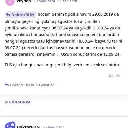
zeynep
Z
10 May 2024
Düzenlendi
hocam benim tıpdil sınavım 29.06.2019 da
DoktorBUN
olmuştu geçerliliği yokmuş ağustos tusu için. Ben
şimdi sınava kadar eyds 06.07.24 ya da yökdil 11.08.24 ya da
eylülün ikinci haftasındaki tıpdil sınavına girsem bunlardan
hangisi ağustos tusu için(sınav tarihi 18.08.24- başvuru tarihi
03.07.24 ) geçerli olur tus başvurusundan önce mi geçerli
olması gerekirdi sınavımın . TUS’un sonuç tarihi de 12.09.24 .
TUS için hangi sınavlar geçerli bilgi verirseniz çok sevinirim.
Yanıtla
DoktorBUN
bunu yanıtladı.
20 GÜN
SONRA
DoktorBUN
30 May 2024