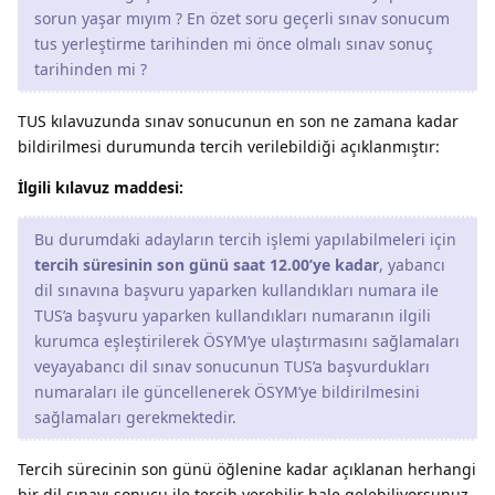
sorun yaşar mıyım ? En özet soru geçerli sınav sonucum
tus yerleştirme tarihinden mi önce olmalı sınav sonuç
tarihinden mi ?
TUS kılavuzunda sınav sonucunun en son ne zamana kadar
bildirilmesi durumunda tercih verilebildiği açıklanmıştır:
İlgili kılavuz maddesi:
Bu durumdaki adayların tercih işlemi yapılabilmeleri için
tercih süresinin son günü saat 12.00’ye kadar
, yabancı
dil sınavına başvuru yaparken kullandıkları numara ile
TUS’a başvuru yaparken kullandıkları numaranın ilgili
kurumca eşleştirilerek ÖSYM’ye ulaştırmasını sağlamaları
veyayabancı dil sınav sonucunun TUS’a başvurdukları
numaraları ile güncellenerek ÖSYM’ye bildirilmesini
sağlamaları gerekmektedir.
Tercih sürecinin son günü öğlenine kadar açıklanan herhangi
bir dil sınavı sonucu ile tercih verebilir hale gelebiliyorsunuz.