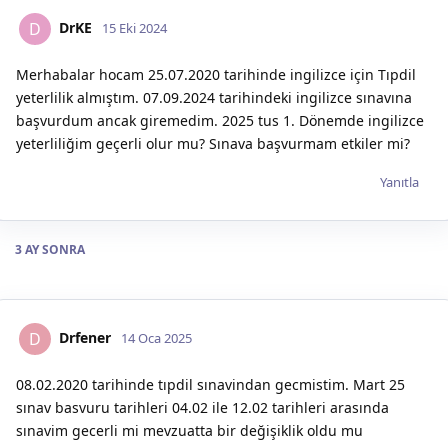
DrKE
D
15 Eki 2024
Merhabalar hocam 25.07.2020 tarihinde ingilizce için Tıpdil
yeterlilik almıştım. 07.09.2024 tarihindeki ingilizce sınavına
başvurdum ancak giremedim. 2025 tus 1. Dönemde ingilizce
yeterliliğim geçerli olur mu? Sınava başvurmam etkiler mi?
Yanıtla
3 AY
SONRA
Drfener
D
14 Oca 2025
08.02.2020 tarihinde tıpdil sınavindan gecmistim. Mart 25
sınav basvuru tarihleri 04.02 ile 12.02 tarihleri arasında
sınavim gecerli mi mevzuatta bir değişiklik oldu mu