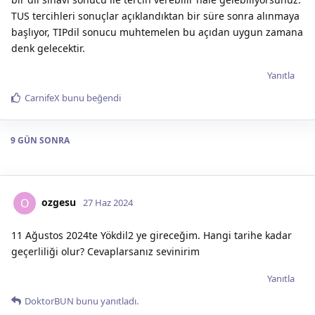
TUS tercihleri sonuçlar açıklandıktan bir süre sonra alınmaya
başlıyor, TIPdil sonucu muhtemelen bu açıdan uygun zamana
denk gelecektir.
Yanıtla
CarnifeX
bunu beğendi
9 GÜN
SONRA
ozgesu
O
27 Haz 2024
11 Ağustos 2024te Yökdil2 ye gireceğim. Hangi tarihe kadar
geçerliliği olur? Cevaplarsanız sevinirim
Yanıtla
DoktorBUN
bunu yanıtladı.