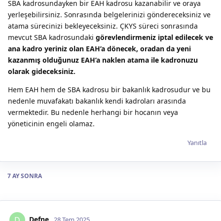
SBA kadrosundayken bir EAH kadrosu kazanabilir ve oraya
yerleşebilirsiniz. Sonrasında belgelerinizi göndereceksiniz ve
atama sürecinizi bekleyeceksiniz. ÇKYS süreci sonrasında
mevcut SBA kadrosundaki
görevlendirmeniz iptal edilecek ve
ana kadro yeriniz olan EAH’a dönecek, oradan da yeni
kazanmış olduğunuz EAH’a naklen atama ile kadronuzu
olarak gideceksiniz.
Hem EAH hem de SBA kadrosu bir bakanlık kadrosudur ve bu
nedenle muvafakatı bakanlık kendi kadroları arasında
vermektedir. Bu nedenle herhangi bir hocanın veya
yöneticinin engeli olamaz.
Yanıtla
7 AY
SONRA
Defne
D
28 Tem 2025