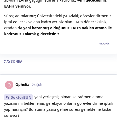
SBA’dan EAH’a geçtiğinizde ana kadronuz
yeni geçeceğiniz
EAH’a veriliyor.
Süreç adımlarınız; üniversitedeki (SBA’daki) görevlendirmeniz
iptal edilecek ve ana kadro yeriniz olan EAH’a döneceksiniz,
oradan da
yeni kazanmış olduğunuz EAH’a naklen atama ile
kadronuzu alarak gideceksiniz.
Yanıtla
7 AY
SONRA
Ophelia
O
24 Şub
yani yerleşmiş olmanıza rağmen atama
DoktorBUN
yazısını mı beklememiş gerekiyor onların görevlendirme iptali
yapması için? Bu atama yazısı gelme süresi genelde ne kadar
sürüyor?