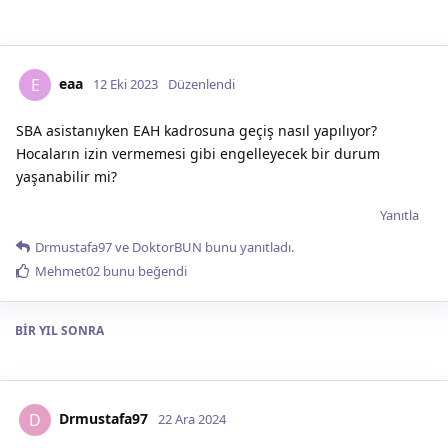
eaa
E
12 Eki 2023
Düzenlendi
SBA asistanıyken EAH kadrosuna geçiş nasıl yapılıyor?
Hocaların izin vermemesi gibi engelleyecek bir durum
yaşanabilir mi?
Yanıtla
Drmustafa97
ve
DoktorBUN
bunu yanıtladı.
Mehmet02
bunu beğendi
BIR YIL
SONRA
Drmustafa97
D
22 Ara 2024