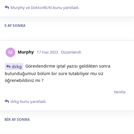
Murphy
ve
DoktorBUN
bunu yanıtladı.
5 AY
SONRA
Murphy
M
17 Haz 2023
Düzenlendi
Görevlendirme iptal yazısı geldikten sonra
drkg
bulunduğumuz bölüm bir süre tutabiliyor mu siz
öğrenebildiniz mi ?
Yanıtla
drkg
bunu yanıtladı.
BIR AY
SONRA