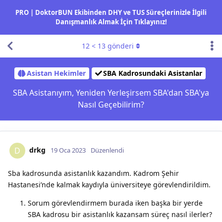
PRO | DoktorBUN Ekibinden DHY ve TUS Süreçlerinizle İlgili
Danışmanlık Almak İçin Tıklayınız!
12
<
13
gönderi
Asistan Hekimler
SBA Kadrosundaki Asistanlar
SBA Asistanıyım, Yeniden Yerleşirsem SBA'dan SBA'ya
Nasıl Geçebilirim?
drkg
D
19 Oca 2023
Düzenlendi
Sba kadrosunda asistanlık kazandım. Kadrom Şehir
Hastanesi’nde kalmak kaydıyla üniversiteye görevlendirildim.
Sorum görevlendirmem burada iken başka bir yerde
SBA kadrosu bir asistanlık kazansam süreç nasıl ilerler?