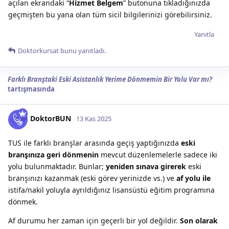
açılan ekrandaki “
Hizmet Belgem
” butonuna tıkladığınızda
geçmişten bu yana olan tüm sicil bilgilerinizi görebilirsiniz.
Yanıtla
Doktorkursat
bunu yanıtladı.
Farklı Branştaki Eski Asistanlık Yerime Dönmemin Bir Yolu Var mı?
tartışmasında
DoktorBUN
13 Kas 2025
TUS ile farklı branşlar arasında geçiş yaptığınızda
eski
branşınıza geri dönmenin
mevcut düzenlemelerle sadece iki
yolu bulunmaktadır. Bunlar;
yeniden sınava girerek
eski
branşınızı kazanmak (eski görev yerinizde vs.) ve
af yolu ile
istifa/nakil yoluyla ayrıldığınız lisansüstü eğitim programına
dönmek.
Af durumu her zaman için geçerli bir yol değildir.
Son olarak