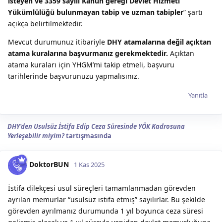
isteyen ve 3359 sayılı Kanun gereği Devlet Hizmeti
Yükümlülüğü bulunmayan tabip ve uzman tabipler
” şartı
açıkça belirtilmektedir.
Mevcut durumunuz itibariyle
DHY atamalarına değil açıktan
atama kuralarına başvurmanız gerekmektedir.
Açıktan
atama kuraları için YHGM’mi takip etmeli, başvuru
tarihlerinde başvurunuzu yapmalısınız.
Yanıtla
DHY'den Usulsüz İstifa Edip Ceza Süresinde YÖK Kadrosuna
Yerleşebilir miyim?
tartışmasında
DoktorBUN
1 Kas 2025
İstifa dilekçesi usul süreçleri tamamlanmadan görevden
ayrılan memurlar “usulsüz istifa etmiş” sayılırlar. Bu şekilde
görevden ayrılmanız durumunda 1 yıl boyunca ceza süresi