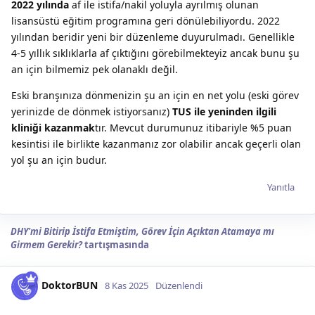
2022 yılında
af ile istifa/nakil yoluyla ayrılmış olunan
lisansüstü eğitim programına geri dönülebiliyordu. 2022
yılından beridir yeni bir düzenleme duyurulmadı. Genellikle
4-5 yıllık sıklıklarla af çıktığını görebilmekteyiz ancak bunu şu
an için bilmemiz pek olanaklı değil.
Eski branşınıza dönmenizin şu an için en net yolu (eski görev
yerinizde de dönmek istiyorsanız)
TUS ile yeninden ilgili
kliniği kazanmak
tır. Mevcut durumunuz itibariyle %5 puan
kesintisi ile birlikte kazanmanız zor olabilir ancak geçerli olan
yol şu an için budur.
Yanıtla
DHY'mi Bitirip İstifa Etmiştim, Görev İçin Açıktan Atamaya mı
Girmem Gerekir?
tartışmasında
DoktorBUN
8 Kas 2025
Düzenlendi