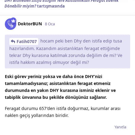
DHY Bitmeden İstifa Ettiğim Yere Asistanlıktan Feragat Ederek
Dönebilir miyim?
tartışmasında
DoktorBUN
8 Oca
hocam peki ben Dhy den istifa edip tusa
Fatih0707
hazırlandım. Kazandım asistanlıktan feragat ettiğimde
tekrar Dhy kurasına katılmak zorunda değilim de mi? Ve
istifa hakkım azalmış olmuyor değil mi?
Eski görev yeriniz yoksa ve daha önce DHY’nizi
tamamlamadıysanız; asistanlıktan feragat etmeniz
durumunda en yakın DHY kurasına isminiz eklenir ve
tabiplik ünvanına bu şekilde dönüşünüz sağlanır.
Feragat durumu 657′den istifa doğurmaz, kurumlar arası
naklen geçiş yollarından biridir.
Yanıtla