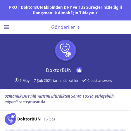
PRO | DoktorBUN Ekibinden DHY ve TUS Süreçlerinizle İlgili
Danışmanlık Almak İçin Tıklayınız!
Gönderiler
DoktorBUN
6 May
7 Şub 2021
tarihinde katıldı
0
best answers
Uzmanlık DHY'nin Yarısını Bitirdikten Sonra TUS'la Yerleşebilir
miyim?
tartışmasında
DoktorBUN
15 Oca