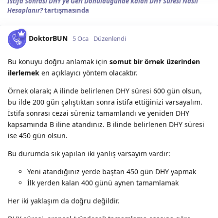
İstifa Sonrası DHY'ye Geri Dönüldüğünde Kalan DHY Süresi Nasıl
Hesaplanır?
tartışmasında
DoktorBUN
5 Oca
Düzenlendi
Bu konuyu doğru anlamak için
somut bir örnek üzerinden
ilerlemek
en açıklayıcı yöntem olacaktır.
Örnek olarak; A ilinde belirlenen DHY süresi 600 gün olsun,
bu ilde 200 gün çalıştıktan sonra istifa ettiğinizi varsayalım.
İstifa sonrası cezai süreniz tamamlandı ve yeniden DHY
kapsamında B iline atandınız. B ilinde belirlenen DHY süresi
ise 450 gün olsun.
Bu durumda sık yapılan iki yanlış varsayım vardır:
Yeni atandığınız yerde baştan 450 gün DHY yapmak
İlk yerden kalan 400 günü aynen tamamlamak
Her iki yaklaşım da doğru değildir.