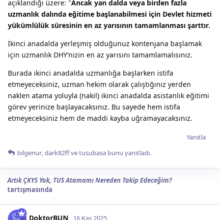
açıklandığı üzere: "
Ancak yan dalda veya birden fazla
uzmanlık dalında eğitime başlanabilmesi için Devlet hizmeti
yükümlülük süresinin en az yarısının tamamlanması şarttır.
İkinci anadalda yerleşmiş olduğunuz kontenjana başlamak
için uzmanlık DHY’nizin en az yarısını tamamlamalısınız.
Burada ikinci anadalda uzmanlığa başlarken istifa
etmeyeceksiniz, uzman hekim olarak çalıştığınız yerden
naklen atama yoluyla (nakil) ikinci anadalda asistanlık eğitimi
görev yerinize başlayacaksınız. Bu sayede hem istifa
etmeyeceksiniz hem de maddi kayba uğramayacaksınız.
Yanıtla
bilgenur
,
dark82ff
ve
tusubasa
bunu yanıtladı.
Artık ÇKYS Yok, TUS Atamamı Nereden Takip Edeceğim?
tartışmasında
DoktorBUN
16 Kas 2025