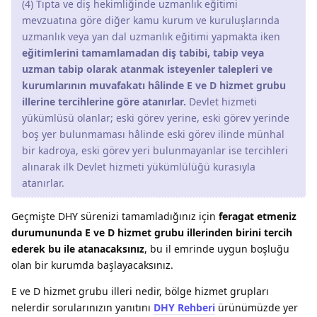
(4) Tıpta ve diş hekimliğinde uzmanlık eğitimi
mevzuatına göre diğer kamu kurum ve kuruluşlarında
uzmanlık veya yan dal uzmanlık eğitimi yapmakta iken
eğitimlerini tamamlamadan diş tabibi, tabip veya
uzman tabip olarak atanmak isteyenler talepleri ve
kurumlarının muvafakatı hâlinde E ve D hizmet grubu
illerine tercihlerine göre atanırlar.
Devlet hizmeti
yükümlüsü olanlar; eski görev yerine, eski görev yerinde
boş yer bulunmaması hâlinde eski görev ilinde münhal
bir kadroya, eski görev yeri bulunmayanlar ise tercihleri
alınarak ilk Devlet hizmeti yükümlülüğü kurasıyla
atanırlar.
Geçmişte DHY sürenizi tamamladığınız için
feragat etmeniz
durumununda E ve D hizmet grubu illerinden birini tercih
ederek bu ile atanacaksınız
, bu il emrinde uygun boşluğu
olan bir kurumda başlayacaksınız.
E ve D hizmet grubu illeri nedir, bölge hizmet grupları
nelerdir sorularınızın yanıtını
DHY Rehberi
ürünümüzde yer