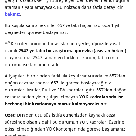
gelişmiş olacak ve 1 yıl süreyle yeniden devlet memurluğuna
atamanız yapılamayacak. Bu noktada daha fazla detay için
bakınız
.
Bu koşula sahip hekimler 657’ye tabi hiçbir kadroda 1 yıl
geçmeden göreve başlayamaz.
YÖK kontenjanından bir asistanlığa yerleştiğinizde yasal
olarak
2547′ye tabii bir araştırma görevlisi (asistan hekim)
oluyorsunuz. 2547 tamamen farklı bir kanun, tabii olma
durumu ise tamamen farklı.
Altyapıları birbirinden farklı iki koşul var vurada ve 657′den
doğan cezanız sadece 657 ile göreve başlayacağınız
durumları kısıtlar, EAH ve SBA kadroları gibi. 657′den doğan
cezanız nedeniyle hiç ilgisi olmayan
YÖK kadrolarında ise
herhangi bir kısıtlamaya maruz kalmayacaksınız.
Özet:
DHY’den usulsüz istifa etmenizden kaynaklı ceza
süresinde olsanız dahi bu durumun YÖK kadroları üzerine
etkisi olmadığından YÖK kontenjanında göreve başlamanızı
engellemez.