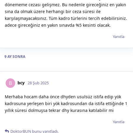
dönememe cezası gelişmez. Bu nedenle gireceğiniz en yakın
sına da olmak üzere herhangi bir ceza süresi ile
karşılaşmayacaksınız. Tüm kadro türlerini tercih edebilirsiniz.
adece gireceğiniz en yakın sınavda %5 kesinti olacak.
Yanıtla
9 AY
SONRA
bcy
B
28 Şub 2025
Merhaba hocam daha önce dhyden usulsüz istifa edip yök
kadrosuna yerleşen biri yök kadrosundan da istifa ettiğinde 1
yıllık süresi dolmuşsa tekrar dhy kurasına katılabilir mi
Yanıtla
DoktorBUN
bunu yanıtladı.