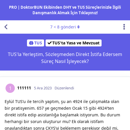
PRO | DoktorBUN Ekibinden DHY ve TUS Süreçlerinizle İlgili
Danışmanlık Almak İçin Tıklayınız!
7
<
8
gönderi
TUS
TUS'ta Yasa ve Mevzuat
TUS'la Yerleştim, Sözleşmeden Direkt İstifa Edersem
Süreç Nasıl İşleyecek?
111111
1
5 Ara 2023
Düzenlendi
Eylül TUS’u ile tercih yaptım, şu an 4924 ile çalışmakta olan
bir pratisyenim. 657 ye geçmeden Ocak 15 gibi 4924′ten
direkt istifa edip asistanlığa başlamak istiyorum. Bu durum
herhangi bir sorun oluşturur mu? Ek olarak istifam
onaylandıktan sonra ÇKYS’yi beklemem gerekiyor değil mi,