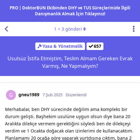
PRO | DoktorBUN Ekibinden DHY ve TUS Süreçlerinizle İlgili
Danışmanlık Almak İçin Tıklayınız!
1
<
3
gönderi
Yasa & Yönetmelik
657
Usulsüz İstifa Etmiştim, Teslim Almam Gereken Evrak
Varmış, Ne Yapmalıyım?
gneu1989
G
7 Şub 2025
Düzenlendi
Merhabalar, ben DHY sürecinde değilim ama kompleks bir
durum gelişti. Başhekim usulüne uygun olsun diye bana 20
Aralıkta dilekçe vermem gerektiğini söyledi ben de dilekçeyi
verdim ve 1 Ocakta doğacak olan izinlerimi de kullanacaktım.
Planlamamı 20 ocağa göre yaparak yurtdışına çıktım, bana 2