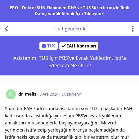
PRO | DoktorBUN Ekibinden DHY ve TUS Süreçlerinizle İlgili
Danışmanlık Almak İçin Tıklayınız!
1
<
1
gönderi
TUS
EAH Kadroları
Asistanım, TUS İçin PBS'ye Evrak Yükledim, İstifa
Edersem Ne Olur?
dr_melis
D
5 Ara 2024
Düzenlendi
Şuan bir EAH kadrosunda asistanım son TUS’la başka bir EAH
kadrosunda asistanlığa yerleştim PBS’ye evrak yükledim
ancak zorunlu sebeplerle başlayamayacağım. Mevcut
yerimden istifa edip yerleştiğim branşa başlamadığım da
istifa hakkı kaybı ya da müstafilik gibi bir yaptırımı olur mu?